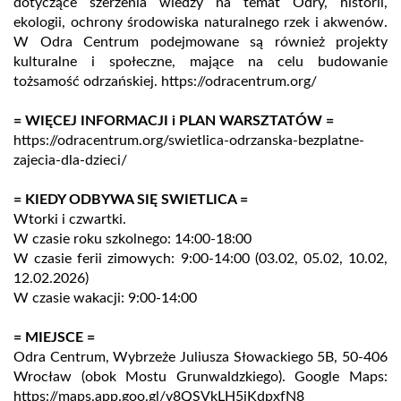
dotyczące szerzenia wiedzy na temat Odry, historii,
ekologii, ochrony środowiska naturalnego rzek i akwenów.
W Odra Centrum podejmowane są również projekty
kulturalne i społeczne, mające na celu budowanie
tożsamość odrzańskiej.
https://odracentrum.org/
= WIĘCEJ INFORMACJI i PLAN WARSZTATÓW =
https://odracentrum.org/swietlica-odrzanska-bezplatne-
zajecia-dla-dzieci/
= KIEDY ODBYWA SIĘ SWIETLICA =
Wtorki i czwartki.
W czasie roku szkolnego: 14:00-18:00
W czasie ferii zimowych: 9:00-14:00 (03.02, 05.02, 10.02,
12.02.2026)
W czasie wakacji: 9:00-14:00
= MIEJSCE =
Odra Centrum, Wybrzeże Juliusza Słowackiego 5B, 50-406
Wrocław (obok Mostu Grunwaldzkiego). Google Maps:
https://maps.app.goo.gl/v8QSVkLH5jKdpxfN8